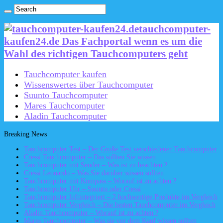
tauchcomputer-
kaufen24.de Das Fachportal wenn es um die
Wahl des richtigen Tauchcomputers geht
Tauchcomputer kaufen
Wissenswertes über Tauchcomputer
Suunto Tauchcomputer
Mares Tauchcomputer
Aladin Tauchcomputer
Breaking News
Tauchcomputer Test – Der Große Test verschiedener Tauchcomputer
Cressi Tauchcomputer – Das sollten Sie wissen
Tauchcomputer mit Sender – Was ist zu beachten ?
Cressi Leonardo – Was Sie darüber wissen sollten
Tauchcomputer mit Kompass – Worauf ist zu achten ?
Tauchcomputer Uhr – Suunto oder Cressi
Tauchcomputer luftintegriert – 2 hochwertige Produkte im Vergleich
Tauchcomputer Vergleich – Die besten Tauchcomputer im Vergleich
Aladin Tauchcomputer – Worauf ist zu achten ?
Mares Tauchcomputer – Was sie vor dem Kauf wissen sollten