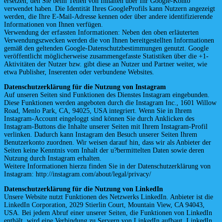
ersetzen, den Sie beim Teilen von Inhalten über Ihr Google-Konto
verwendet haben. Die Identität Ihres GoogleProfils kann Nutzern angezeigt
werden, die Ihre E-Mail-Adresse kennen oder über andere identifizierende
Informationen von Ihnen verfügen.
Verwendung der erfassten Informationen: Neben den oben erläuterten
Verwendungszwecken werden die von Ihnen bereitgestellten Informationen
gemäß den geltenden Google-Datenschutzbestimmungen genutzt. Google
veröffentlicht möglicherweise zusammengefasste Statistiken über die +1-
Aktivitäten der Nutzer bzw. gibt diese an Nutzer und Partner weiter, wie
etwa Publisher, Inserenten oder verbundene Websites.
Datenschutzerklärung für die Nutzung von Instagram
Auf unseren Seiten sind Funktionen des Dienstes Instagram eingebunden.
Diese Funktionen werden angeboten durch die Instagram Inc., 1601 Willow
Road, Menlo Park, CA, 94025, USA integriert. Wenn Sie in Ihrem
Instagram-Account eingeloggt sind können Sie durch Anklicken des
Instagram-Buttons die Inhalte unserer Seiten mit Ihrem Instagram-Profil
verlinken. Dadurch kann Instagram den Besuch unserer Seiten Ihrem
Benutzerkonto zuordnen. Wir weisen darauf hin, dass wir als Anbieter der
Seiten keine Kenntnis vom Inhalt der u?bermittelten Daten sowie deren
Nutzung durch Instagram erhalten.
Weitere Informationen hierzu finden Sie in der Datenschutzerklärung von
Instagram: http://instagram.com/about/legal/privacy/
Datenschutzerklärung für die Nutzung von LinkedIn
Unsere Website nutzt Funktionen des Netzwerks LinkedIn. Anbieter ist die
LinkedIn Corporation, 2029 Stierlin Court, Mountain View, CA 94043,
USA. Bei jedem Abruf einer unserer Seiten, die Funktionen von LinkedIn
enthält, wird eine Verbindung zu Servern von LinkedIn aufbaut. LinkedIn